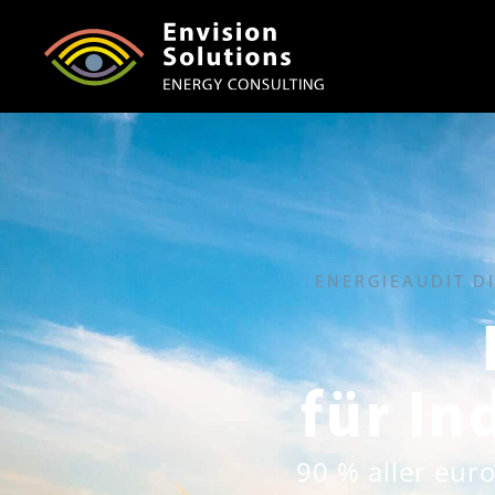
ENERGIEAUDIT D
für I
90 % aller eur