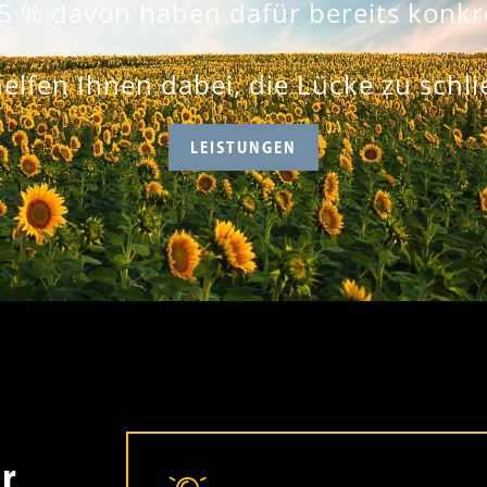
5 % davon haben dafür bereits konkr
helfen Ihnen dabei, die Lücke zu schli
LEISTUNGEN
r