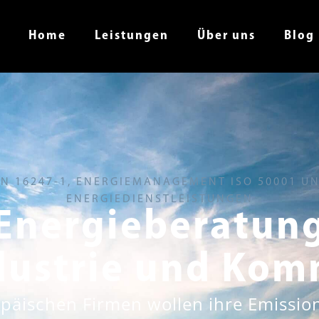
Home
Leistungen
Über uns
Blog
IN 16247-1, ENERGIEMANAGEMENT ISO 50001 U
ENERGIEDIENSTLEISTUNGEN
Energieberatun
ndustrie und Ko
opäischen Firmen wollen ihre Emissio