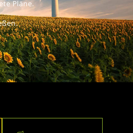
ete Pläne.
eßen.