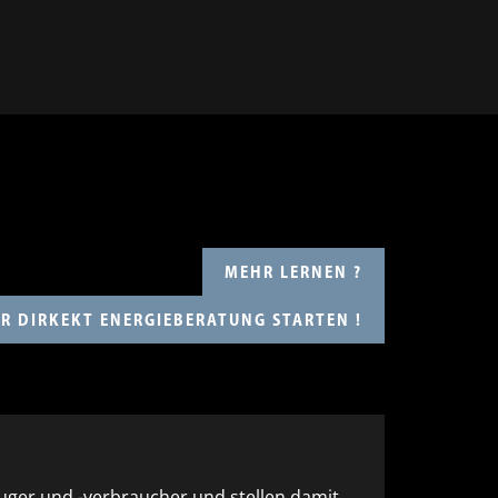
MEHR LERNEN ?
R DIRKEKT ENERGIEBERATUNG STARTEN !
euger und -verbraucher und stellen damit