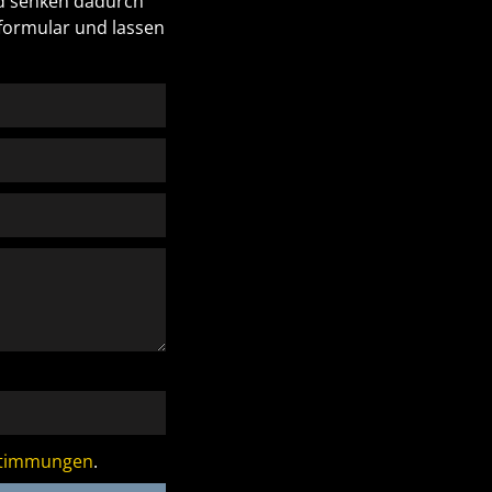
nd senken dadurch
tformular und lassen
stimmungen
.