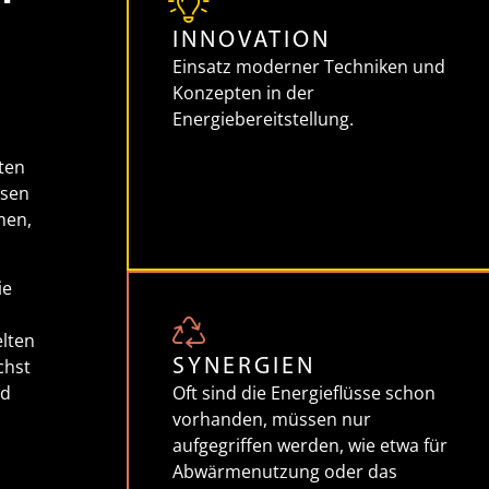
INNOVATION
Einsatz moderner Techniken und
Konzepten in der
Energiebereitstellung.
ten
ssen
men,
ie
elten
chst
SYNERGIEN
nd
Oft sind die Energieflüsse schon
vorhanden, müssen nur
aufgegriffen werden, wie etwa für
Abwärmenutzung oder das