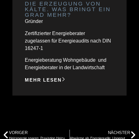
DIE ERZEUGUNG VON
KÄLTE. WAS BRINGT EIN
GRAD MEHR?
Gründer
Zertifizierter Energieberater
zugelassen für Energieaudits nach DIN
16247-1
Energieberatung Wohngebäude und
Energieberater in der Landwirtschaft
MEHR LESEN
VORIGER
NÄCHSTER
Heizenergie sparen: Praxistipp Heizung und wie Sie Ihre Wärmekosten senken
Abwärme als Energiequelle: Ungenutzte Potenziale erkennen und effizient nutzen